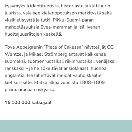
kysymyksiä identiteetistä, historiasta ja kulttuurin
juurista, valaisee kielenopetuksen merkitystä sekä
yksikielisyyttä ja tutkii Pikku-Suomi-paran
mahdollisuuksia Svea-mamman ja Isä Iivanan
huoltajuusriitojen keskellä.
Tove Appelgrenin ”Piece of Cakessa” näyttelijät CG
Wentzel ja Mikael Strömberg antavat kaikkensa
suomeksi, suomenruotsiksi, riikinruotsiksi, venäjäksi,
ranskaksi – ja he sökeltävät ansiokkaasti huonoa
englantia. He lähettävät meidät vauhdikkaalle
kielikurssille. Matka alkaa vuosista 1808-1809
päämääränään nykyaika.
Yli 100 000 katsojaa!