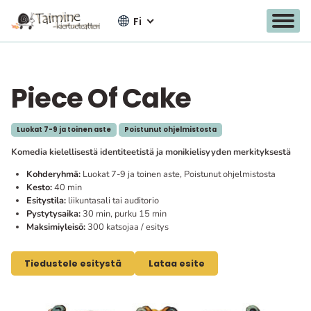
Fi
Piece Of Cake
Siirry
sisältöön
Luokat 7-9 ja toinen aste
Poistunut ohjelmistosta
Komedia kielellisestä identiteetistä ja monikielisyyden merkityksestä
Kohderyhmä:
Luokat 7-9 ja toinen aste, Poistunut ohjelmistosta
Kesto:
40 min
Esitystila:
liikuntasali tai auditorio
Pystytysaika:
30 min, purku 15 min
Maksimiyleisö:
300 katsojaa / esitys
Tiedustele esitystä
Lataa esite