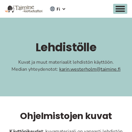
Fi
Siirry
sisältöön
Lehdistölle
Kuvat ja muut materiaalit lehdistön käyttöön.
Median yhteydenotot:
karin.westerholm@taimine.fi
Ohjelmistojen kuvat
Käyttöoikeudet
: kuvamateriaali on vapaasti lehdistön