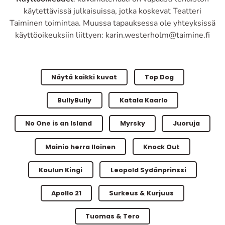
käytettävissä julkaisuissa, jotka koskevat Teatteri
Taiminen toimintaa. Muussa tapauksessa ole yhteyksissä
käyttöoikeuksiin liittyen: karin.westerholm@taimine.fi
Näytä kaikki kuvat
Top Dog
BullyBully
Katala Kaarlo
No One is an Island
Myrsky
Juoruja
Mainio herra Iloinen
Knock Out
Koulun Kingi
Leopold Sydänprinssi
Apollo 21
Surkeus & Kurjuus
Tuomas & Tero