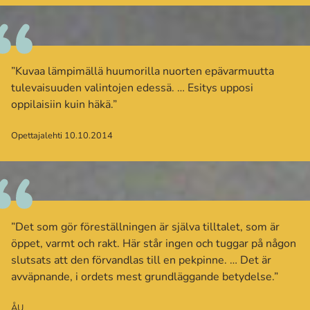
”Kuvaa lämpimällä huumorilla nuorten epävarmuutta
tulevaisuuden valintojen edessä. … Esitys upposi
oppilaisiin kuin häkä.”
Opettajalehti 10.10.2014
”Det som gör föreställningen är själva tilltalet, som är
öppet, varmt och rakt. Här står ingen och tuggar på någon
slutsats att den förvandlas till en pekpinne. … Det är
avväpnande, i ordets mest grundläggande betydelse.”
ÅU