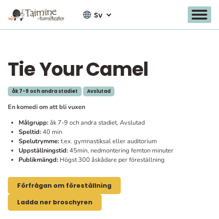
Sv
Tie Your Camel
Gå
till
innehållet
åk 7-9 och andra stadiet
Avslutad
En komedi om att bli vuxen
Målgrupp:
åk 7-9 och andra stadiet, Avslutad
Speltid:
40 min
Spelutrymme:
t.ex. gymnastiksal eller auditorium
Uppställningstid:
45min, nedmontering femton minuter
Publikmängd:
Högst 300 åskådare per föreställning
Förfrågan om föreställning
Ladda ner broschyren