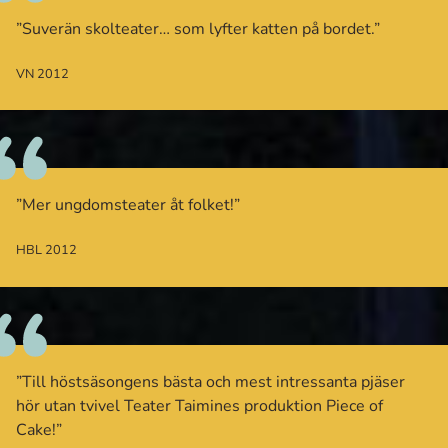
”Suverän skolteater… som lyfter katten på bordet.”
VN 2012
”Mer ungdomsteater åt folket!”
HBL 2012
”Till höstsäsongens bästa och mest intressanta pjäser
hör utan tvivel Teater Taimines produktion Piece of
Cake!”