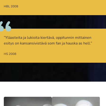
HBL 2008
”Yläasteita ja lukioita kiertävä, oppitunnin mittainen
esitys on kansansivistävä som fan ja hauska as hell.”
HS 2008