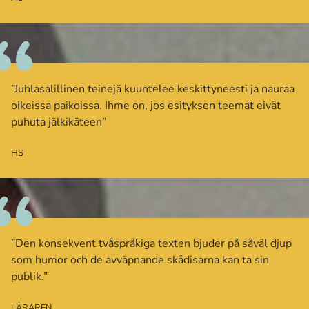
”Juhlasalillinen teinejä kuuntelee keskittyneesti ja nauraa
oikeissa paikoissa. Ihme on, jos esityksen teemat eivät
puhuta jälkikäteen”
HS
”Den konsekvent tvåspråkiga texten bjuder på såväl djup
som humor och de avväpnande skådisarna kan ta sin
publik.”
LÄRAREN