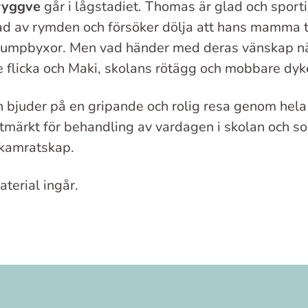
ryggve
går i lågstadiet. Thomas är glad och sporti
ad av rymden och försöker dölja att hans mamma 
rumpbyxor. Men vad händer med deras vänskap nä
e flicka och Maki, skolans rötägg och mobbare dyk
n bjuder på en gripande och rolig resa genom hela 
tmärkt för behandling av vardagen i skolan och s
 kamratskap.
terial ingår.