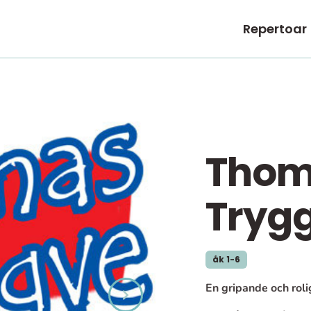
Repertoar
Thom
Tryg
åk 1-6
En gripande och rol