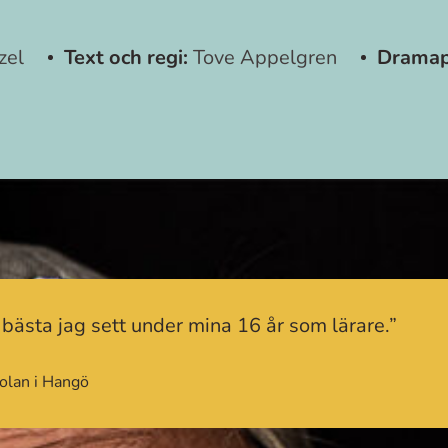
zel
Text och regi:
Tove Appelgren
Dramap
 bästa jag sett under mina 16 år som lärare.”
kolan i Hangö