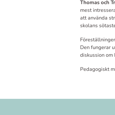
Thomas och T
mest intresser
att använda st
skolans sötast
Föreställninge
Den fungerar u
diskussion om
Pedagogiskt ma