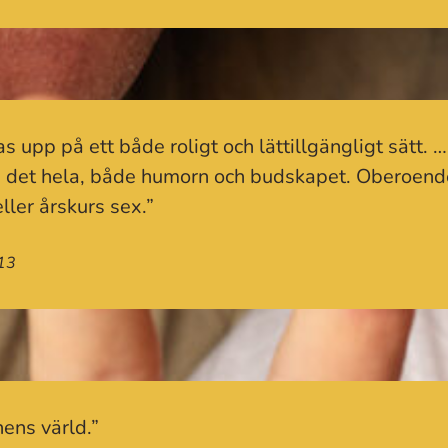
as upp på ett både roligt och lättillgängligt sätt. 
sej det hela, både humorn och budskapet. Oberoen
eller årskurs sex.”
13
nens värld.”