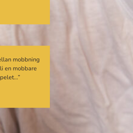
mellan mobbning
bli en mobbare
spelet…”