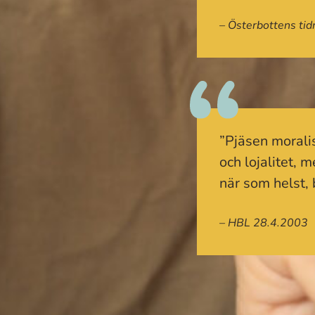
– Österbottens ti
”Pjäsen moralis
och lojalitet,
när som helst,
– HBL 28.4.2003