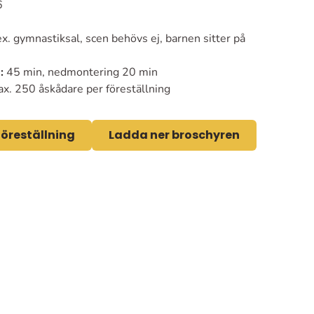
6
ex. gymnastiksal, scen behövs ej, barnen sitter på
:
45 min, nedmontering 20 min
x. 250 åskådare per föreställning
öreställning
Ladda ner broschyren