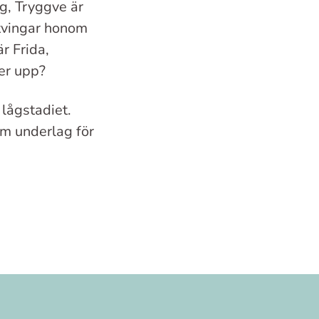
g, Tryggve är
tvingar honom
r Frida,
er upp?
lågstadiet.
om underlag för