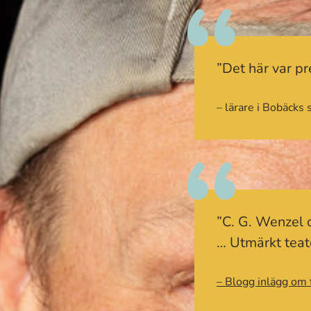
”Det här var pr
– lärare i Bobäcks 
”C. G. Wenzel o
… Utmärkt teat
– Blogg inlägg om 