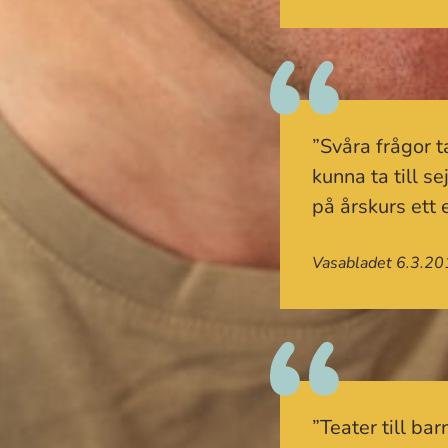
”Svåra frågor t
kunna ta till 
på årskurs ett 
Vasabladet 6.3.20
”Teater till bar