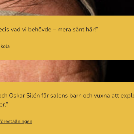
ecis vad vi behövde – mera sånt här!”
skola
ch Oskar Silén får salens barn och vuxna att explo
er.”
föreställningen