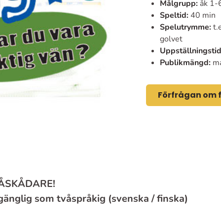
Målgrupp:
åk 1-
Speltid:
40 min
Spelutrymme:
t.
golvet
Uppställningstid
Publikmängd:
ma
Förfrågan om f
 ÅSKÅDARE!
lgänglig som tvåspråkig (svenska / finska)