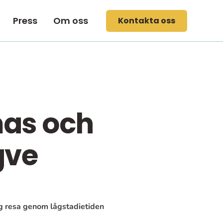
Press
Om oss
Kontakta oss
as och
gve
ig resa genom lågstadietiden