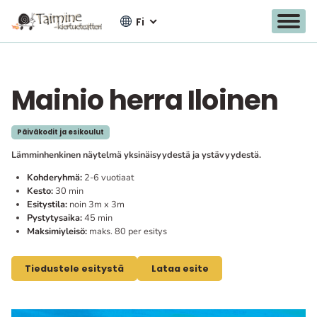
Fi
Mainio herra Iloinen
Siirry
sisältöön
Päiväkodit ja esikoulut
Lämminhenkinen näytelmä yksinäisyydestä ja ystävyydestä.
Kohderyhmä:
2-6 vuotiaat
Kesto:
30 min
Esitystila:
noin 3m x 3m
Pystytysaika:
45 min
Maksimiyleisö:
maks. 80 per esitys
Tiedustele esitystä
Lataa esite