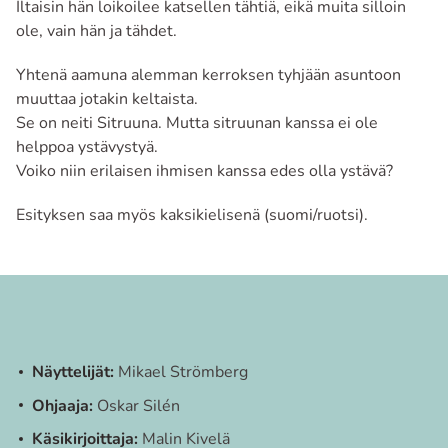
Iltaisin hän loikoilee katsellen tähtiä, eikä muita silloin
ole, vain hän ja tähdet.
Yhtenä aamuna alemman kerroksen tyhjään asuntoon
muuttaa jotakin keltaista.
Se on neiti Sitruuna. Mutta sitruunan kanssa ei ole
helppoa ystävystyä.
Voiko niin erilaisen ihmisen kanssa edes olla ystävä?
Esityksen saa myös kaksikielisenä (suomi/ruotsi).
Näyttelijät:
Mikael Strömberg
Ohjaaja:
Oskar Silén
Käsikirjoittaja:
Malin Kivelä