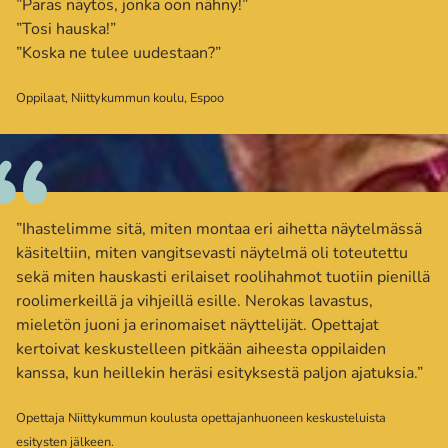
”Paras näytös, jonka oon nähny!”
”Tosi hauska!”
”Koska ne tulee uudestaan?”
Oppilaat, Niittykummun koulu, Espoo
”Ihastelimme sitä, miten montaa eri aihetta näytelmässä
käsiteltiin, miten vangitsevasti näytelmä oli toteutettu
sekä miten hauskasti erilaiset roolihahmot tuotiin pienillä
roolimerkeillä ja vihjeillä esille. Nerokas lavastus,
mieletön juoni ja erinomaiset näyttelijät. Opettajat
kertoivat keskustelleen pitkään aiheesta oppilaiden
kanssa, kun heillekin heräsi esityksestä paljon ajatuksia.”
Opettaja Niittykummun koulusta opettajanhuoneen keskusteluista
esitysten jälkeen.