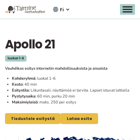
Fi
Apollo 21
Siirry
sisältöön
luokat 1-6
Vauhdikas esitys internetin mahdollisuuksista ja ansoista
Kohderyhmä:
luokat 1-6
Kesto:
40 min
Esitystila:
Liikuntasali, näyttämöä ei tarvita. Lapset istuvat lattialla
Pystytysaika:
60 min, purku 20 min
Maksimiyleisö:
maks. 250 per esitys
Tiedustele esitystä
Lataa esite